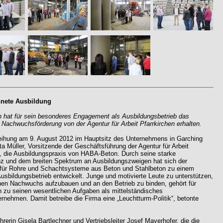
nete Ausbildung
hat für sein besonderes Engagement als Ausbildungsbetrieb das
ür Nachwuchsförderung von der Agentur für Arbeit Pfarrkirchen erhalten.
leihung am 9. August 2012 im Hauptsitz des Unternehmens in Garching
ta Müller, Vorsitzende der Geschäftsführung der Agentur für Arbeit
n, die Ausbildungspraxis von HABA-Beton. Durch seine starke
z und dem breiten Spektrum an Ausbildungszweigen hat sich der
 für Rohre und Schachtsysteme aus Beton und Stahlbeton zu einem
Ausbildungsbetrieb entwickelt. Junge und motivierte Leute zu unterstützen,
enen Nachwuchs aufzubauen und an den Betrieb zu binden, gehört für
zu seinen wesentlichen Aufgaben als mittelständisches
rnehmen. Damit betreibe die Firma eine „Leuchtturm-Politik“, betonte
rerin Gisela Bartlechner und Vertriebsleiter Josef Mayerhofer, die die