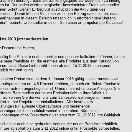
Sachsen bestätigt, dass die Sanierungsquote als wesentlich zu niedrig
en ist. Der baden-württembergische Umweltminister Franz Untersteller
nen Schritt weiter: Er begrüßt ausdrücklich die Aktivitäten des
nisses. „Damit können Sie einen wichtigen Beitrag dazu leisten, dass
smaßnahmen in diesem Bereich tatsächlich in erforderlichem Umfang
rden“, betonte Untersteller in einem Schreiben an „Impulse pro Kanalbau“.
iste 2013 jetzt vorbestellen!
e Damen und Herren,
nftig Ihre Projekte noch schneller und genauer kalkulieren können, bieten
ne neue Preisliste an, die erstmals alle Produkte aus dem Katalog von
umfasst. Diese Liste steht Ihnen ab dem 15.11.2012 in unserem
reich
zur Verfügung.
nannten Preise sind ab dem 1. Januar 2013 gültig. Leider mussten wir
aufspreise um ca. 4,5 Prozent erhöhen, da auch die Rohstoffpreise in
enheit extrem angestiegen sind. Umso mehr ist es unser Anliegen, Sie
itnahe Bereitstellen der neuen Preisübersicht in Ihrer Arbeit zu
n. So können Sie die von uns zum Jahreswechsel vorgenommene
ort in Ihre Projekte mit einkalkulieren. Alle bestätigten
barungen für laufende Objektaufträge und bestehende
barungen bleiben natürlich weiterhin bestehen. Sämtliche
nbarungen ohne Objektbezug verlieren zum 31.12.2012 ihre Gültigkeit.
ndlich ist auch eine gedruckte Version der neuen Preisliste erhältlich.
n Sie ab sofort bis zum 2.11.2012 online unter
Prospekte
vorbestellen.