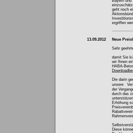
Bayern und 
einzuschätz
geht noch ei
Aktionsbünd
Investition
ergriffen we
13.09.2012
Neue Preisl
Sehr geehrt
damit Sie kü
wir Ihnen ei
HABA-Beton 
Downloadbe
Die darin ge
unsere Verk
der Vergang
durch das ze
unterstütze
Erhöhung sof
Preisverein
Rabattverein
Rahmenverei
Selbstverstä
Diese könne