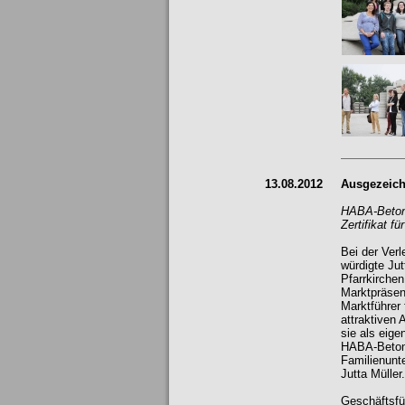
13.08.2012
Ausgezeich
HABA-Beton 
Zertifikat f
Bei der Ver
würdigte Jut
Pfarrkirche
Marktpräsen
Marktführer
attraktiven 
sie als eig
HABA-Beton 
Familienunte
Jutta Müller.
Geschäftsfüh