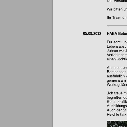
Der Versand
Wir bitten u
Ihr Team v
05.09.2012
HABA-Beton
Für acht ju
Lebensabsch
Jahren werd
Verfahrensm
einen wichti
An ihrem ers
Bartlechner
ausführlich 
gemeinsam m
Werksgelän
„Ich freue m
begrüßen dü
Berufskraftf
Ausbildungs
Auch der St
Reichle tatk