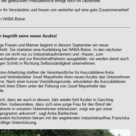
 der gedruckten Preisübersicht erfolgt noch im Dezember.
m Ihr Verständnis und freuen uns weiterhin auf eine gute Zusammenarbeit!
on HABA-Beton
 begrüßt seine neuen Azubis!
nge Frauen und Männer beginnt in diesem September ein neuer
nitt: Sie starteten eine Ausbildung bei HABA-Beton. In den nächsten
en sie nicht nur zu Industriekaufmännern und –frauen, zum
echaniker und zur Berufskraftfahrerin ausgebildet, sie werden damit auch
gen Schritt in Richtung Selbstständigkeit unternehmen.
ten Arbeitstag stellten die Verantwortliche für Auszubildene Anita
 und Vertriebsleiter Josef Mayerhofer ihren neuen Azubis das Unternehmen
vor. Nach einer kurzen Vorstellungsrunde, erkundeten die Auszubildenen
it ihren Eltern unter der Führung von Josef Mayerhofer das
de.
ich, dass wir auch in diesem Jahr wieder fünf Azubis in Garching
rfen. Insbesondere, dass sich eine junge Frau für den Beruf der
ahrerin in unserem Unternehmen interessiert, zeigt wie gut unser
programm ankommt“, sagt Anita Bartlechner.
andort Aichstetten bekam mit der angehenden Industriekauffrau Franziska
räftige Unterstützung.