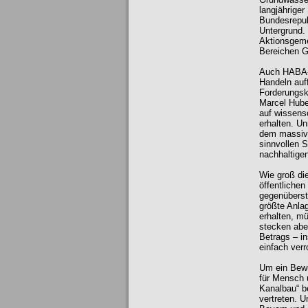
langjähriger
Bundesrepub
Untergrund.
Aktionsgeme
Bereichen G
Auch HABA-B
Handeln auf
Forderungsk
Marcel Hube
auf wissens
erhalten. Un
dem massiven
sinnvollen 
nachhaltige
Wie groß die
öffentlichen
gegenüberst
größte Anla
erhalten, mü
stecken aber
Betrags – in
einfach verro
Um ein Bewu
für Mensch 
Kanalbau“ b
vertreten. U