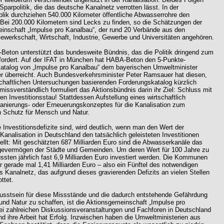
 Sparpolitik, die das deutsche Kanalnetz verrotten lässt. In der
lik durchziehen 540.000 Kilometer öffentliche Abwasserrohre den
 Bei 200.000 Kilometern sind Lecks zu finden, so die Schätzungen der
inschaft „Impulse pro Kanalbau“, der rund 20 Verbände aus den
ewerkschaft, Wirtschaft, Industrie, Gewerbe und Universitäten angehören.
eton unterstützt das bundesweite Bündnis, das die Politik dringend zum
fordert. Auf der IFAT in München hat HABA-Beton den 5-Punkte-
atalog von „Impulse pro Kanalbau“ dem bayerischen Umweltminister
r überreicht. Auch Bundesverkehrsminister Peter Ramsauer hat diesen,
chaftlichen Untersuchungen basierenden Forderungskatalog kürzlich
missverständlich formuliert das Aktionsbündnis darin ihr Ziel: Schluss mit
 Investitionsstau! Stattdessen Aufstellung eines wirtschaftlich
Sanierungs- oder Erneuerungskonzeptes für die Kanalisation zum
n Schutz für Mensch und Natur.
 Investitionsdefizite sind, wird deutlich, wenn man den Wert der
 Kanalisation in Deutschland den tatsächlich geleisteten Investitionen
ellt: Mit geschätzten 687 Milliarden Euro sind die Abwasserkanäle das
gevermögen der Städte und Gemeinden. Um deren Wert für 100 Jahre zu
ssten jährlich fast 6,9 Milliarden Euro investiert werden. Die Kommunen
 gerade mal 1,41 Milliarden Euro – also ein Fünftel des notwendigen
s Kanalnetz, das aufgrund dieses gravierenden Defizits an vielen Stellen
ttet.
sstsein für diese Missstände und die dadurch entstehende Gefährdung
und Natur zu schaffen, ist die Aktionsgemeinschaft „Impulse pro
ei zahlreichen Diskussionsveranstaltungen und Fachforen in Deutschland
nd ihre Arbeit hat Erfolg. Inzwischen haben die Umweltministerien aus