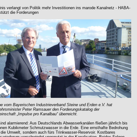
nis verlangt von Politik mehr Investitionen ins marode Kanalnetz - HABA-
stützt die Forderungen
e vom Bayerischen Industrieverband Steine und Erden e.V. hat
hrsminister Peter Ramsauer den Forderungskatalog der
inschaft „Impulse pro Kanalbau“ überreicht.
sind alarmierend: Aus Deutschlands Abwasserkanälen fließen jährlich bis
ionen Kubikmeter Schmutzwasser in die Erde. Eine ernsthafte Bedrohung
r die Umwelt, sondern auch fürs Trinkwasser-Reservoir. Kostbares
 wiederum verschwindet ungenutzt in der Kanalisation. Beides Folgen