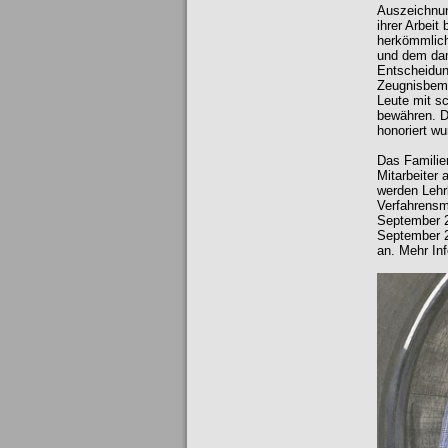
Auszeichnun
ihrer Arbei
herkömmlich
und dem dam
Entscheidung
Zeugnisbem
Leute mit s
bewähren. D
honoriert w
Das Familie
Mitarbeiter
werden Lehrl
Verfahrensm
September 2
September 2
an. Mehr In