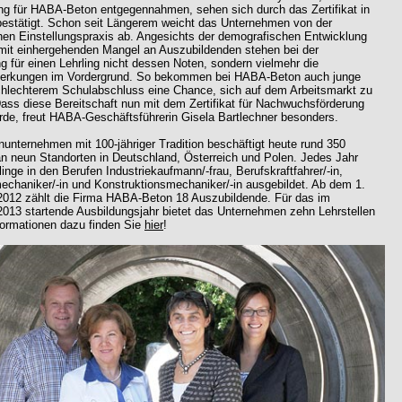
g für HABA-Beton entgegennahmen, sehen sich durch das Zertifikat in
t bestätigt. Schon seit Längerem weicht das Unternehmen von der
en Einstellungspraxis ab. Angesichts der demografischen Entwicklung
it einhergehenden Mangel an Auszubildenden stehen bei der
 für einen Lehrling nicht dessen Noten, sondern vielmehr die
erkungen im Vordergrund. So bekommen bei HABA-Beton auch junge
chlechterem Schulabschluss eine Chance, sich auf dem Arbeitsmarkt zu
ass diese Bereitschaft nun mit dem Zertifikat für Nachwuchsförderung
urde, freut HABA-Geschäftsführerin Gisela Bartlechner besonders.
nunternehmen mit 100-jähriger Tradition beschäftigt heute rund 350
 an neun Standorten in Deutschland, Österreich und Polen. Jedes Jahr
inge in den Berufen Industriekaufmann/-frau, Berufskraftfahrer/-in,
echaniker/-in und Konstruktionsmechaniker/-in ausgebildet. Ab dem 1.
012 zählt die Firma HABA-Beton 18 Auszubildende. Für das im
013 startende Ausbildungsjahr bietet das Unternehmen zehn Lehrstellen
formationen dazu finden Sie
hier
!