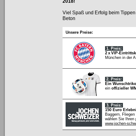
2018!
Viel Spaß und Erfolg beim Tippe
Beton
Unsere Preise:
1. Preis:
2 x VIP-Eintritts
München in der A
2. Preis:
Ein Wunschtriko
ein
offizieller W
3. Preis:
150 Euro Erlebn
Baggern, Fliegen
wählen Sie Ihren
www.jochen-schw