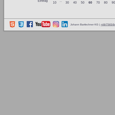
Eintrag
...
10
30
40
50
60
70
80
9
Johann Bartlechner KG |
+49/7565/9