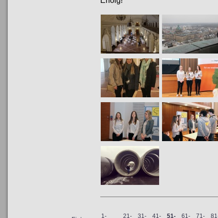
Erfolg!
1-
21-
31-
41-
51-
61-
71-
81