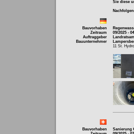
Sie diese u
Nachfolgend
Bauvorhaben
Regenwass
Zeitraum
09/2025 - 0
Auftraggeber
Landratsam
Bauunternehmer
Lampersbe
11 St. Hyd
Bauvorhaben
Sanierung 
Zeitraum
09/2025 - 0