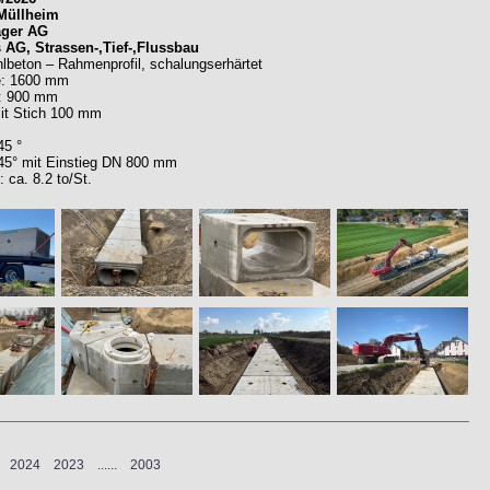
Müllheim
ager AG
 AG, Strassen-,Tief-,Flussbau
hlbeton – Rahmenprofil, schalungserhärtet
e: 1600 mm
e: 900 mm
it Stich 100 mm
45 °
45° mit Einstieg DN 800 mm
 ca. 8.2 to/St.
2024
2023
...
...
2003