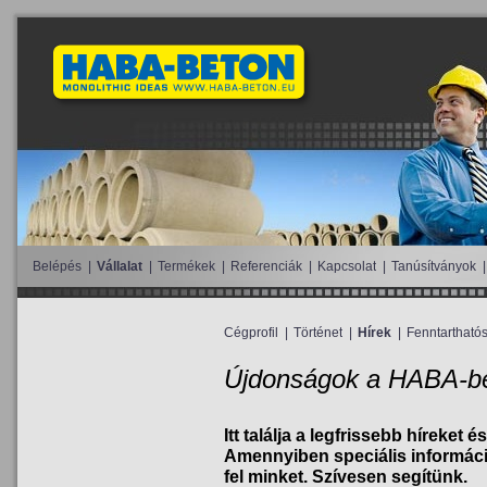
Belépés
|
Vállalat
|
Termékek
|
Referenciák
|
Kapcsolat
|
Tanúsítványok
|
Cégprofil
|
Történet
|
Hírek
|
Fenntartható
Újdonságok a HABA-be
Itt találja a legfrissebb híreket
Amennyiben speciális informáci
fel minket. Szívesen segítünk.