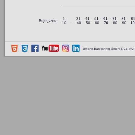
1-
31-
41-
51-
61-
71-
81-
91
Bejegyzés
...
10
40
50
60
70
80
90
10
Johann Bartlechner GmbH & Co. KG 