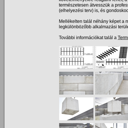
természetesen átvesszük a profes
(elhelyezési terv) is, és gondoskod
Mellékelten talál néhány képet a 
legkülönbözőbb alkalmazási terüle
További információkat talál a
Term