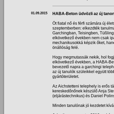
01.09.2015
HABA-Beton üdvözli az új tano
Öt fiatal nő és férfi számára új é
szeptemberben: elkezdték tanulm
Garchingban, Teisingben, Tüßlin
elkövetkező években nem csak ipa
mechanikusokká képzik őket, hane
önállóság felé.
Hogy megmutassák nekik, hol fogják
elkövetkező években, a HABA-Beto
bevezető napra a garchingi teleph
az új tanulók szüleikkel együtt töb
gyártóterületet.
Az Aichstetteni telephely is erős t
kereskedőnőnek készülő Anja Ste
(eljárástechnikus) és Daniel Poli
Minden tanulónak jó kezdetet kí