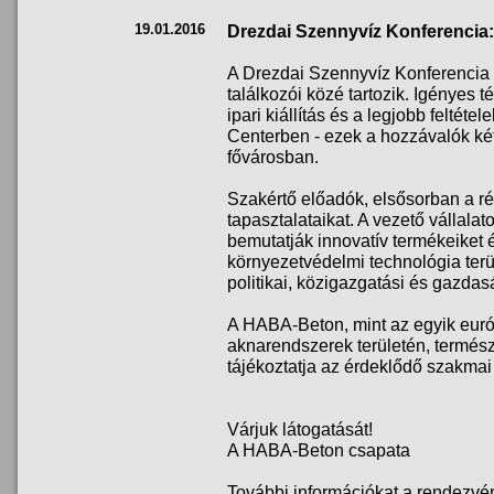
19.01.2016
Drezdai Szennyvíz Konferencia:
A Drezdai Szennyvíz Konferencia
találkozói közé tartozik. Igényes 
ipari kiállítás és a legjobb feltéte
Centerben - ezek a hozzávalók két
fővárosban.
Szakértő előadók, elsősorban a ré
tapasztalataikat. A vezető vállal
bemutatják innovatív termékeiket é
környezetvédelmi technológia terül
politikai, közigazgatási és gazda
A HABA-Beton, mint az egyik euró
aknarendszerek területén, termész
tájékoztatja az érdeklődő szakmai
Várjuk látogatását!
A HABA-Beton csapata
További információkat a rendezvén