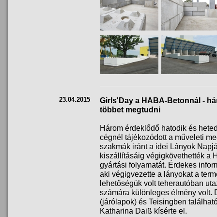
23.04.2015
Girls'Day a HABA-Betonnál - háro
többet megtudni
Három érdeklődő hatodik és hete
cégnél tájékozódott a műveleti m
szakmák iránt a idei Lányok Napjá
kiszállításáig végigkövethették a
gyártási folyamatát. Érdekes infor
aki végigvezette a lányokat a ter
lehetőségük volt teherautóban ut
számára különleges élmény volt. 
(járólapok) és Teisingben találhat
Katharina Daiß kísérte el.