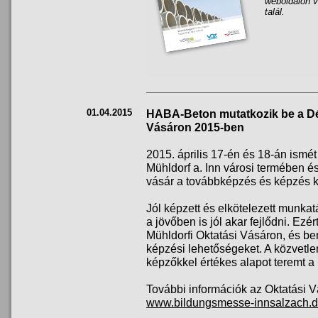
weboldalon 
talál.
01.04.2015
HABA-Beton mutatkozik be a Dél
Vásáron 2015-ben
2015. április 17-én és 18-án ismét 
Mühldorf a. Inn városi termében é
vásár a továbbképzés és képzés k
Jól képzett és elkötelezett munkat
a jövőben is jól akar fejlődni. Ez
Mühldorfi Oktatási Vásáron, és bem
képzési lehetőségeket. A közvetle
képzőkkel értékes alapot teremt a
További információk az Oktatási Vás
www.bildungsmesse-innsalzach.