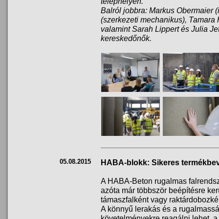
telephelyen.
Balról jobbra: Markus Obermaier (
(szerkezeti mechanikus), Tamara H
valamint Sarah Lippert és Julia Jet
kereskedőnők.
05.08.2015
HABA-blokk: Sikeres termékbe
A HABA-Beton rugalmas falrendsz
azóta már többször beépítésre ke
támaszfalként vagy raktárdobozkén
A könnyű lerakás és a rugalmasság
követelményekre reagálni lehet, a 