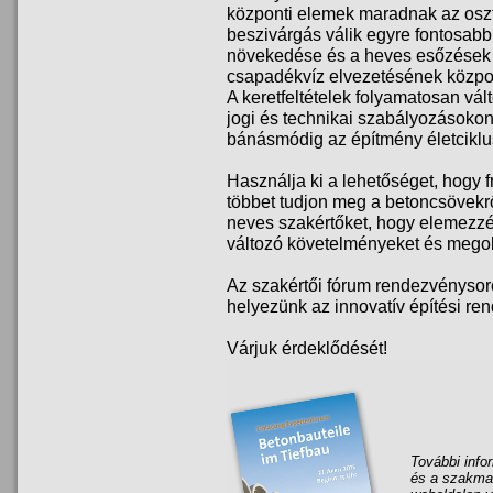
központi elemek maradnak az osz
beszivárgás válik egyre fontosabb 
növekedése és a heves esőzések m
csapadékvíz elvezetésének közpon
A keretfeltételek folyamatosan vál
jogi és technikai szabályozásoko
bánásmódig az építmény életcikl
Használja ki a lehetőséget, hogy fr
többet tudjon meg a betoncsövekrő
neves szakértőket, hogy elemezzé
változó követelményeket és mego
Az szakértői fórum rendezvénysor
helyezünk az innovatív építési re
Várjuk érdeklődését!
További infor
és a szakma