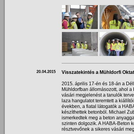
20.04.2015
Visszatekintés a Mühldorfi Okta
2015. április 17-én és 18-án a Dé
Mühldorfban állomásozott, ahol a
vásári megjelenést a tanulók terv
laza hangulatot teremtett a kiállít
években, a fiatal látogatók a HAB
készíthettek betonból. Michael Zub
ismerkedtek meg a beton anyagga
szinten dolgozik. A HABA-Beton 
résztvevőnek a sikeres vásári meg