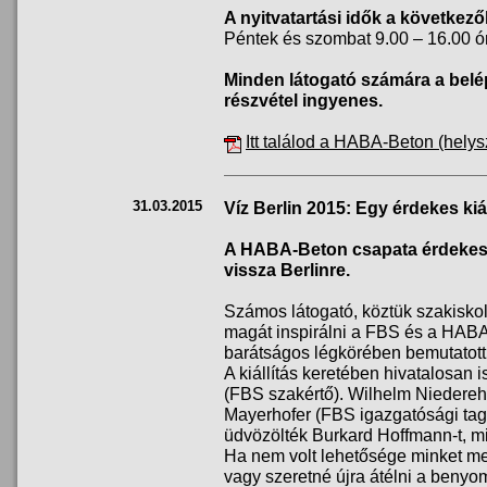
A nyitvatartási idők a következő
Péntek és szombat 9.00 – 16.00 ór
Minden látogató számára a belé
részvétel ingyenes.
Itt találod a HABA-Beton (helys
31.03.2015
Víz Berlin 2015: Egy érdekes kiál
A HABA-Beton csapata érdekes ki
vissza Berlinre.
Számos látogató, köztük szakiskol
magát inspirálni a FBS és a HAB
barátságos légkörében bemutatott 
A kiállítás keretében hivatalosan 
(FBS szakértő). Wilhelm Niedereh
Mayerhofer (FBS igazgatósági ta
üdvözölték Burkard Hoffmann-t, mi
Ha nem volt lehetősége minket megl
vagy szeretné újra átélni a benyo