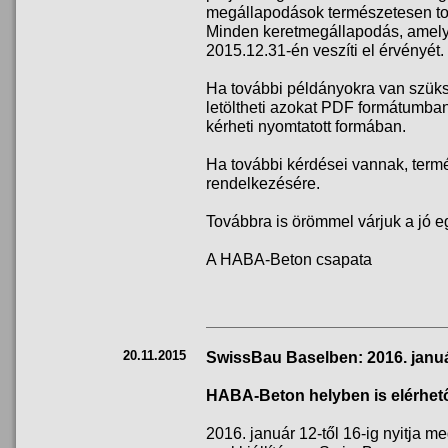
megállapodások természetesen to
Minden keretmegállapodás, amelyn
2015.12.31-én veszíti el érvényét.
Ha további példányokra van szüks
letöltheti azokat PDF formátumba
kérheti nyomtatott formában.
Ha további kérdései vannak, term
rendelkezésére.
Továbbra is örömmel várjuk a jó 
A HABA-Beton csapata
20.11.2015
SwissBau Baselben: 2016. januá
HABA-Beton helyben is elérhet
2016. január 12-től 16-ig nyitja 