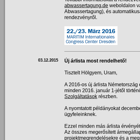
abwassertagung.de
weboldalon v
Abwassertagung), és automatikusa
rendezvényről.
03.12.2015
Új árlista most rendelhető!
Tisztelt Hölgyem, Uram,
A 2016-os új árlista Németország
minden 2016. január 1-jétől történő
Szolgáltatások
részben.
A nyomtatott példányokat decembe
ügyfeleinknek.
Ezzel minden más árlista érvényét
Az összes megerősített ármegálla
projektmegrendelésekre és a me