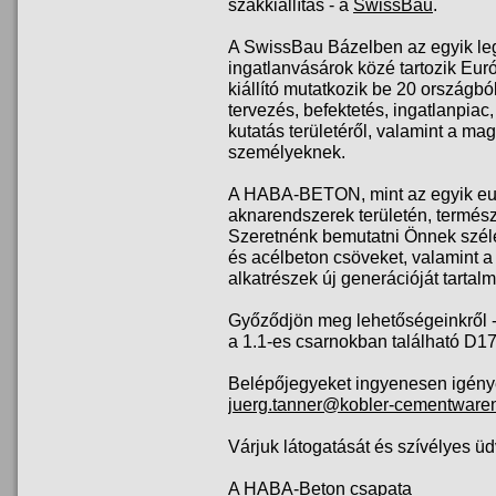
szakkiállítás - a
SwissBau
.
A SwissBau Bázelben az egyik leg
ingatlanvásárok közé tartozik Eu
kiállító mutatkozik be 20 országbó
tervezés, befektetés, ingatlanpiac
kutatás területéről, valamint a m
személyeknek.
A HABA-BETON, mint az egyik eur
aknarendszerek területén, termész
Szeretnénk bemutatni Önnek széle
és acélbeton csöveket, valamin
alkatrészek új generációját tartal
Győződjön meg lehetőségeinkről -
a 1.1-es csarnokban található D1
Belépőjegyeket ingyenesen igénye
juerg.tanner@kobler-cementware
Várjuk látogatását és szívélyes üdv
A HABA-Beton csapata