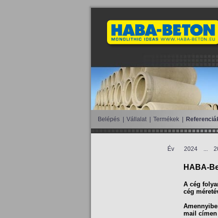
Belépés
|
Vállalat
|
Termékek
|
Referenciá
Év
2024
...
2
HABA-Bet
A cég foly
cég méretév
Amennyiben 
mail címen