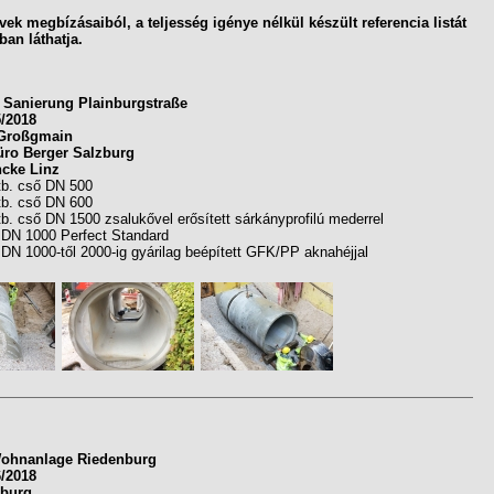
vek megbízásaiból, a teljesség igénye nélkül készült referencia listát
ban láthatja.
Sanierung Plainburgstraße
5/2018
Großgmain
üro Berger Salzburg
ncke Linz
tb. cső DN 500
tb. cső DN 600
b. cső DN 1500 zsalukővel erősített sárkányprofilú mederrel
 DN 1000 Perfect Standard
 DN 1000-től 2000-ig gyárilag beépített GFK/PP aknahéjjal
ohnanlage Riedenburg
6/2018
burg