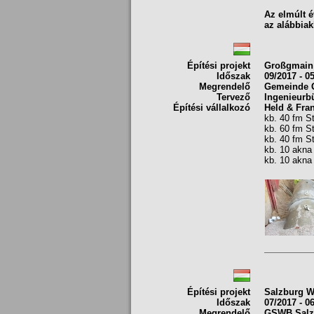
Az elmúlt é
az alábbiak
Építési projekt
Großgmain 
Időszak
09/2017 - 0
Megrendelő
Gemeinde 
Tervező
Ingenieurb
Építési vállalkozó
Held & Fra
kb. 40 fm S
kb. 60 fm S
kb. 40 fm St
kb. 10 akna
kb. 10 akna
Építési projekt
Salzburg W
Időszak
07/2017 - 0
Megrendelő
GSWB Salz