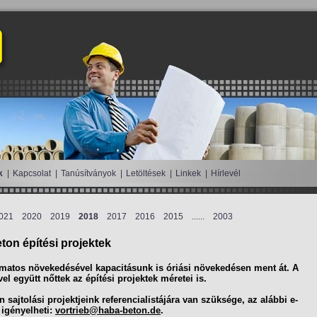
k
|
Kapcsolat
|
Tanúsítványok
|
Letöltések
|
Linkek
|
Hírlevél
021
2020
2019
2018
2017
2016
2015
...
...
2003
on építési projektek
amatos növekedésével kapacitásunk is óriási növekedésen ment át. A
el együtt nőttek az építési projektek méretei is.
sajtolási projektjeink referencialistájára van szüksége, az alábbi e-
 igényelheti:
vortrieb@haba-beton.de
.