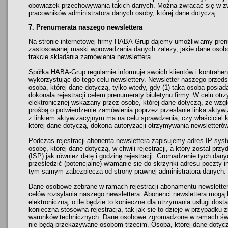
obowiązek przechowywania takich danych. Można zwracać się w 
pracowników administratora danych osoby, której dane dotyczą.
7. Prenumerata naszego newslettera
Na stronie internetowej firmy HABA-Grup dajemy umożliwiamy pren
zastosowanej maski wprowadzania danych zależy, jakie dane osob
trakcie składania zamówienia newslettera.
Spółka HABA-Grup regularnie informuje swoich klientów i kontrahen
wykorzystując do tego celu newslettery. Newsletter naszego prze
osoba, której dane dotyczą, tylko wtedy, gdy (1) taka osoba posiada
dokonała rejestracji celem prenumeraty biuletynu firmy. W celu otr
elektronicznej wskazany przez osobę, której dane dotyczą, ze wzg
prośbą o potwierdzenie zamówienia poprzez przesłanie linka aktywi
z linkiem aktywizacyjnym ma na celu sprawdzenia, czy właściciel 
której dane dotyczą, dokona autoryzacji otrzymywania newsletterów
Podczas rejestracji abonenta newslettera zapisujemy adres IP s
osobę, której dane dotyczą, w chwili rejestracji, a który został pr
(ISP) jak również datę i godzinę rejestracji. Gromadzenie tych dan
prześledzić (potencjalne) włamanie się do skrzynki adresu poczty i
tym samym zabezpiecza od strony prawnej administratora danych.
Dane osobowe zebrane w ramach rejestracji abonamentu newslette
celów rozsyłania naszego newslettera. Abonenci newslettera mogą 
elektroniczną, o ile będzie to konieczne dla utrzymania usługi dost
konieczna stosowna rejestracja, tak jak się to dzieje w przypadku 
warunków technicznych. Dane osobowe zgromadzone w ramach świa
nie będą przekazywane osobom trzecim. Osoba, której dane dotyc