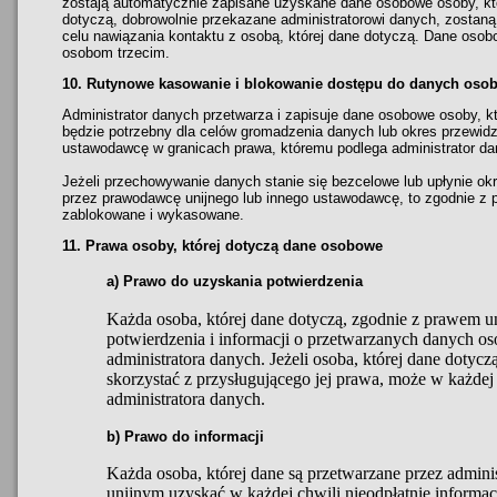
zostają automatycznie zapisane uzyskane dane osobowe osoby, któ
dotyczą, dobrowolnie przekazane administratorowi danych, zostaną 
celu nawiązania kontaktu z osobą, której dane dotyczą. Dane oso
osobom trzecim.
10. Rutynowe kasowanie i blokowanie dostępu do danych oso
Administrator danych przetwarza i zapisuje dane osobowe osoby, któ
będzie potrzebny dla celów gromadzenia danych lub okres przewidz
ustawodawcę w granicach prawa, któremu podlega administrator da
Jeżeli przechowywanie danych stanie się bezcelowe lub upłynie 
przez prawodawcę unijnego lub innego ustawodawcę, to zgodnie z
zablokowane i wykasowane.
11. Prawa osoby, której dotyczą dane osobowe
a) Prawo do uzyskania potwierdzenia
Każda osoba, której dane dotyczą, zgodnie z prawem 
potwierdzenia i informacji o przetwarzanych danych o
administratora danych. Jeżeli osoba, której dane dotyc
skorzystać z przysługującego jej prawa, może w każdej
administratora danych.
b) Prawo do informacji
Każda osoba, której dane są przetwarzane przez admin
unijnym uzyskać w każdej chwili nieodpłatnie informac