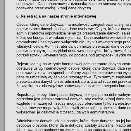
osobowych. Dane anonimowe z dziennika zdarzeń serwera zapisyw
podawane przez osobę, której dane dotyczą.
6. Rejestracja na naszej stronie internetowej
Osoba, której dane dotyczą, ma możliwość zarejestrowania się na w
przetwarzanie danych podając dane osobowe. O tym, które z dan
administratorowi odpowiedzialnemu za przetwarzanie danych, zale
której się korzysta w trakcie rejestracji. Dane osobowe wprowadzo
gromadzone i zapisywane wyłącznie dla użytku wewnętrznego przez 
własnych celów. Administrator danych może przekazać dane osobo
przetwarzającym, na przykład dostawcy przesyłek, który również 
potrzeb użytku wewnętrznego, co podlega pod przypadek użytku we
Rejestrując się na witrynie internetowej administratora danych zos
dostawcę usług internetowych osobie, której dane dotyczą, data i go
ponieważ tylko w ten sposób możemy zapobiec bezprawnemu wykorz
dane te umożliwią wyjaśnienie przestępstwa. Tym samym zapisani
przetwarzania danych przez administratora. Zasadniczo nie przekaz
że wynika to z obowiązków ustawowych lub w celu ścigania karneg
Rejestracja osoby, której dane dotyczą, polegająca na dobrowol
potrzebna jest administratorowi danych, aby osobie, której dane dot
względu na naturę ich rzeczy mogą być oferowane tylko zarejest
zarejestrowane mogą w każdej chwili zmieniać i uzupełniać dane os
wykasować je całkowicie z zasobu danych administratora.
Administrator danych udziela osobie, której dane dotyczą, na jej ka
osobowe o osobie, której dane dotyczą, zostały zapisane. Nadto a
lub usuwa dane osobowe na życzenie lub po żądaniu osoby, której d