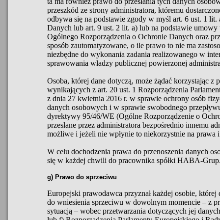
ta ma również prawo do przesłania tych danych osobo
przeszkód ze strony administratora, któremu dostarczon
odbywa się na podstawie zgody w myśl art. 6 ust. 1 li
Danych lub art. 9 ust. 2 lit. a) lub na podstawie umowy w
Ogólnego Rozporządzenia o Ochronie Danych oraz prz
sposób zautomatyzowane, o ile prawo to nie ma zastoso
niezbędne do wykonania zadania realizowanego w inte
sprawowania władzy publicznej powierzonej administra
Osoba, której dane dotyczą, może żądać korzystając z
wynikających z art. 20 ust. 1 Rozporządzenia Parlame
z dnia 27 kwietnia 2016 r. w sprawie ochrony osób fi
danych osobowych i w sprawie swobodnego przepływu 
dyrektywy 95/46/WE (Ogólne Rozporządzenie o Ochro
przesłane przez administratora bezpośrednio innemu admin
możliwe i jeżeli nie wpłynie to niekorzystnie na prawa 
W celu dochodzenia prawa do przenoszenia danych oso
się w każdej chwili do pracownika spółki HABA-Grup
g) Prawo do sprzeciwu
Europejski prawodawca przyznał każdej osobie, której
do wniesienia sprzeciwu w dowolnym momencie – z prz
sytuacją – wobec przetwarzania dotyczących jej danych o
lub f) Rozporządzenia Parlamentu Europejskiego i Rad