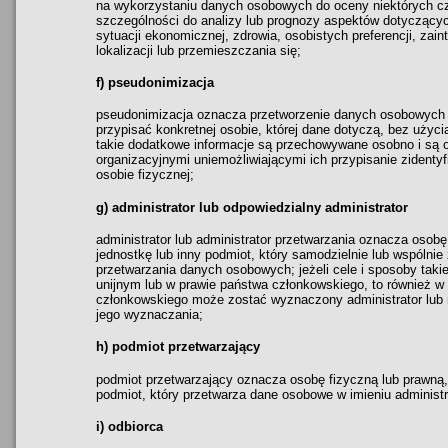
na wykorzystaniu danych osobowych do oceny niektórych c
szczególności do analizy lub prognozy aspektów dotyczących
sytuacji ekonomicznej, zdrowia, osobistych preferencji, zai
lokalizacji lub przemieszczania się;
f) pseudonimizacja
pseudonimizacja oznacza przetworzenie danych osobowych w
przypisać konkretnej osobie, której dane dotyczą, bez użyc
takie dodatkowe informacje są przechowywane osobno i są o
organizacyjnymi uniemożliwiającymi ich przypisanie zidentyf
osobie fizycznej;
g) administrator lub odpowiedzialny administrator
administrator lub administrator przetwarzania oznacza osobę
jednostkę lub inny podmiot, który samodzielnie lub wspólnie 
przetwarzania danych osobowych; jeżeli cele i sposoby taki
unijnym lub w prawie państwa członkowskiego, to również w
członkowskiego może zostać wyznaczony administrator lub 
jego wyznaczania;
h) podmiot przetwarzający
podmiot przetwarzający oznacza osobę fizyczną lub prawną, 
podmiot, który przetwarza dane osobowe w imieniu administr
i) odbiorca