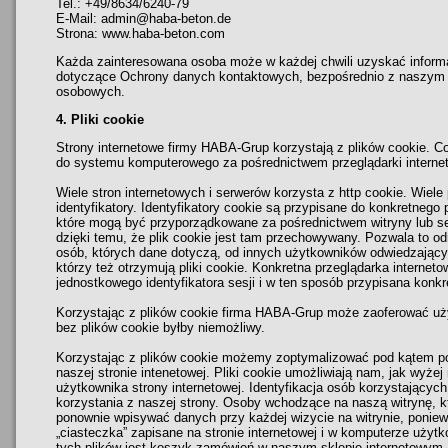
Tel.: +49/8634/6240-79
E-Mail: admin@haba-beton.de
Strona: www.haba-beton.com
Każda zainteresowana osoba może w każdej chwili uzyskać informac
dotyczące Ochrony danych kontaktowych, bezpośrednio z naszym 
osobowych.
4. Pliki cookie
Strony internetowe firmy HABA-Grup korzystają z plików cookie. C
do systemu komputerowego za pośrednictwem przeglądarki interne
Wiele stron internetowych i serwerów korzysta z http cookie. Wiele
identyfikatory. Identyfikatory cookie są przypisane do konkretnego 
które mogą być przyporządkowane za pośrednictwem witryny lub ser
dzięki temu, że plik cookie jest tam przechowywany. Pozwala to od
osób, których dane dotyczą, od innych użytkowników odwiedzającyc
którzy też otrzymują pliki cookie. Konkretna przeglądarka intern
jednostkowego identyfikatora sesji i w ten sposób przypisana kon
Korzystając z plików cookie firma HABA-Grup może zaoferować uży
bez plików cookie byłby niemożliwy.
Korzystając z plików cookie możemy zoptymalizować pod kątem pot
naszej stronie intenetowej. Pliki cookie umożliwiają nam, jak wyże
użytkownika strony internetowej. Identyfikacja osób korzystających
korzystania z naszej strony. Osoby wchodzące na naszą witrynę, kt
ponownie wpisywać danych przy każdej wizycie na witrynie, poniewa
„ciasteczka” zapisane na stronie internetowej i w komputerze uży
tych plików jest koszyk zamówień w naszym sklepie internetowym