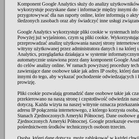
Komponent Google Analytics służy do analizy użytkowników
wykorzystuje pozyskane dane i informacje między innymi do o
przygotowywać dla nas raporty online, które informują o akt
śledzonych zasobach oraz aby świadczyć inne usługi związan
Google Analytics wykorzystuje pliki cookie w systemach info
Powyżej już wyjaśniono, czym są pliki cookie. Wykorzystując 
przeprowadzać analizę użytkowania naszej strony internetow
witryny użytkowanej przez administratora danych i na które
Analytics, przeglądarka działająca w systemie informatycznym
automatycznie ustawiona przez dany komponent Google Anal
do celów analizy online. W ramach powyższej procedury tech
zawierające dane osobowe takie jak adres IP osoby, której da
innymi do tego, aby wykazać pochodzenie odwiedzających i 
prowizję.
Pliki cookie pozwalają gromadzić dane osobowe takie jak czas
przekierowano na naszą stronę i częstotliwość odwiedzin nasze
dotyczą. Każda wizyta na naszej witrynie oznacza przekazan
adresu IP połączenia internetowego, z którego korzysta osoba
Stanach Zjednoczonych Ameryki Północnej. Dane osobowe 
Zjednoczonych Ameryki Północnej. Google przekazuje ewen
pośrednictwem środków technicznych osobom trzecim.
Osoba, której dane dotyczą, może zablokować w każdej chwili 