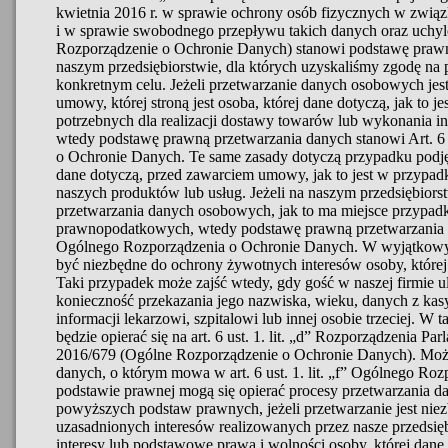
kwietnia 2016 r. w sprawie ochrony osób fizycznych w zwi
i w sprawie swobodnego przepływu takich danych oraz uchy
Rozporządzenie o Ochronie Danych) stanowi podstawę prawn
naszym przedsiębiorstwie, dla których uzyskaliśmy zgodę na
konkretnym celu. Jeżeli przetwarzanie danych osobowych jest
umowy, której stroną jest osoba, której dane dotyczą, jak to 
potrzebnych dla realizacji dostawy towarów lub wykonania i
wtedy podstawę prawną przetwarzania danych stanowi Art. 6 u
o Ochronie Danych. Te same zasady dotyczą przypadku podjęc
dane dotyczą, przed zawarciem umowy, jak to jest w przypa
naszych produktów lub usług. Jeżeli na naszym przedsiębior
przetwarzania danych osobowych, jak to ma miejsce przypa
prawnopodatkowych, wtedy podstawę prawną przetwarzania dan
Ogólnego Rozporządzenia o Ochronie Danych. W wyjątkowy
być niezbędne do ochrony żywotnych interesów osoby, której 
Taki przypadek może zajść wtedy, gdy gość w naszej firmie 
konieczność przekazania jego nazwiska, wieku, danych z kas
informacji lekarzowi, szpitalowi lub innej osobie trzeciej. 
będzie opierać się na art. 6 ust. 1. lit. „d” Rozporządzenia P
2016/679 (Ogólne Rozporządzenie o Ochronie Danych). Może
danych, o którym mowa w art. 6 ust. 1. lit. „f” Ogólnego Ro
podstawie prawnej mogą się opierać procesy przetwarzania da
powyższych podstaw prawnych, jeżeli przetwarzanie jest ni
uzasadnionych interesów realizowanych przez nasze przedsiębio
interesy lub podstawowe prawa i wolności osoby, której dane