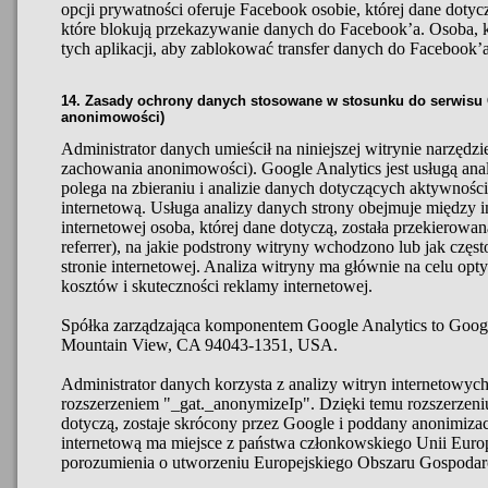
opcji prywatności oferuje Facebook osobie, której dane doty
które blokują przekazywanie danych do Facebook’a. Osoba, k
tych aplikacji, aby zablokować transfer danych do Facebook’a
14. Zasady ochrony danych stosowane w stosunku do serwisu G
anonimowości)
Administrator danych umieścił na niniejszej witrynie narzędzi
zachowania anonimowości). Google Analytics jest usługą anal
polega na zbieraniu i analizie danych dotyczących aktywnośc
internetową. Usługa analizy danych strony obejmuje między in
internetowej osoba, której dane dotyczą, została przekierowa
referrer), na jakie podstrony witryny wchodzono lub jak częs
stronie internetowej. Analiza witryny ma głównie na celu optym
kosztów i skuteczności reklamy internetowej.
Spółka zarządzająca komponentem Google Analytics to Googl
Mountain View, CA 94043-1351, USA.
Administrator danych korzysta z analizy witryn internetowyc
rozszerzeniem "_gat._anonymizeIp". Dzięki temu rozszerzeniu
dotyczą, zostaje skrócony przez Google i poddany anonimizacji
internetową ma miejsce z państwa członkowskiego Unii Europ
porozumienia o utworzeniu Europejskiego Obszaru Gospodar