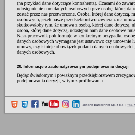
(na przykład dane dotyczące kontrahenta). Czasami do zawa
udostępnienie nam danych osobowych prze osobę, której dane
zostać przez nas przetworzone. Osoba, której dane dotyczą,
osobowych, jeżeli nasze przedsiębiorstwo zawiera z nią um
skutkowałoby tym, że umowa z osobą, której dane dotyczą, n
osoba, której dane dotyczą, udostępni nam dane osobowe musi
Nasz pracownik poinformuje w konkretnym przypadku osobę, 
danych osobowych wymagane jest ustawowo czy umownie lub 
umowy, czy istnieje obowiązek podania danych osobowych i j
danych osobowych.
20. Informacje o zautomatyzowanym podejmowaniu decyzji
Będąc świadomym i poważnym przedsiębiorstwem zrezygno
podejmowania decyzji, w tym z profilowania.
Johann Bartlechner Sp. z o.o. |
+48/