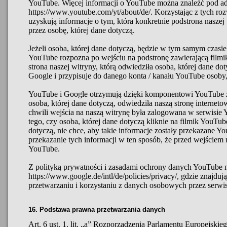
YouTube. Więcej informacji o YouTube można znaleźć pod a
https://www.youtube.com/yt/about/de/. Korzystając z tych r
uzyskują informacje o tym, która konkretnie podstrona naszej
przez osobę, której dane dotyczą.
Jeżeli osoba, której dane dotyczą, będzie w tym samym czasi
YouTube rozpozna po wejściu na podstronę zawierającą filmik
strona naszej witryny, którą odwiedziła osoba, której dane d
Google i przypisuje do danego konta / kanału YouTube osoby,
YouTube i Google otrzymują dzięki komponentowi YouTube z
osoba, której dane dotyczą, odwiedziła naszą stronę internet
chwili wejścia na naszą witrynę była zalogowana w serwisie Y
tego, czy osoba, której dane dotyczą kliknie na filmik YouTube
dotyczą, nie chce, aby takie informacje zostały przekazane 
przekazanie tych informacji w ten sposób, że przed wejściem 
YouTube.
Z polityką prywatności i zasadami ochrony danych YouTube 
https://www.google.de/intl/de/policies/privacy/, gdzie znajduj
przetwarzaniu i korzystaniu z danych osobowych przez serwi
16. Podstawa prawna przetwarzania danych
Art. 6 ust. 1. lit. „a” Rozporządzenia Parlamentu Europejski