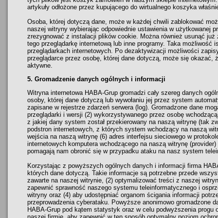
artykuły odłożone przez kupującego do wirtualnego koszyka właśnie
Osoba, której dotyczą dane, może w każdej chwili zablokować możl
naszej witryny wybierając odpowiednie ustawienia w użytkowanej p
zrezygnować z instalacji plików cookie. Można również usunąć już 
tego przeglądarkę internetową lub inne programy. Taka możliwość 
przeglądarkach internetowych. Po dezaktywizacji możliwości zapi
przeglądarce przez osobę, której dane dotyczą, może się okazać, ż
aktywne.
5. Gromadzenie danych ogólnych i informacji
Witryna internetowa HABA-Grup gromadzi cały szereg danych ogólny
osoby, której dane dotyczą lub wywołaniu jej przez system automat
zapisane w rejestrze zdarzeń serwera (log). Gromadzone dane mog
przeglądarki i wersji (2) wykorzystywanego przez osobę wchodzącą
z jakiej dany system został przekierowany na naszą witrynę (tak zwan
podstron internetowych, z których system wchodzący na naszą witry
wejścia na naszą witrynę (6) adres interfejsu sieciowego w protokol
internetowych komputera wchodzącego na naszą witrynę (provider) i 
pomagają nam obronić się w przypadku ataku na nasz system telei
Korzystając z powyższych ogólnych danych i informacji firma HA
których dane dotyczą. Takie informacje są potrzebne przede wszys
zawarte na naszej witrynie, (2) optymalizować treści z naszej witryn
zapewnić sprawność naszego systemu teleinformatycznego i osprz
witryny oraz (4) aby udostępniać organom ścigania informacji pot
przeprowadzenia cyberataku. Powyższe anonimowo gromadzone dane
HABA-Grup pod kątem statystyk oraz w celu podwyższenia progu 
naszej firmie, aby zapewnić w ten sposób optymalny poziom ochr