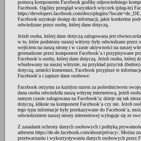
pomocą komponentu Facebook grafikę odpowiedniego kompon
Facebook. Ogólny przegląd wszystkich wtyczek (plug-in) Fac
https://developers.facebook.com/docs/plugins/?locale=de_DE.
Facebook uzyskuje dostęp do informacji, jakie konkretne pods
odwiedzane przez osobę, której dane dotyczą.
Jeżeli osoba, której dane dotyczą zalogowana jest równocze
w to, które podstrony naszej witryny były odwiedzane przez 
wejściem na naszą stronę i w czasie aktywności na naszej wit
gromadzone przez komponent Facebook’a i przypisywane prz
Facebook’u osoby, której dane dotyczą. Jeżeli osoba, której d
wbudowany na naszej witrynie, na przykład przycisk (button) „
dotyczą, umieści komentarz, Facebook przypisze te informacj
Facebook’a i zapisze dane osobowe.
Facebook otrzyma za każdym razem za pośrednictwem swojeg
dana osoba odwiedziła naszą witrynę internetową, jeżeli osob
samym czasie zalogowana na Facebook’u; dzieje się tak niezal
dotyczą, kliknie na komponent Facebook’a czy nie. Jeżeli osob
tego typu informacje były przekazywane do Facebook‘a, możn
odwiedzeniem naszej strony internetowej wyloguje się ze sw
Z zasadami ochrony danych osobowych i polityką prywatnoś
adresem https://de-de.facebook.com/about/privacy/. Można zn
przetwarzaniu i wykorzystywaniu danych osobowych przez Fa