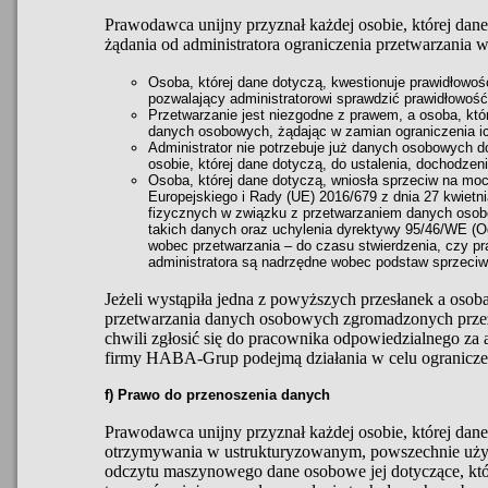
Prawodawca unijny przyznał każdej osobie, której dan
żądania od administratora ograniczenia przetwarzania 
Osoba, której dane dotyczą, kwestionuje prawidłowo
pozwalający administratorowi sprawdzić prawidłowość
Przetwarzanie jest niezgodne z prawem, a osoba, któr
danych osobowych, żądając w zamian ograniczenia i
Administrator nie potrzebuje już danych osobowych d
osobie, której dane dotyczą, do ustalenia, dochodzen
Osoba, której dane dotyczą, wniosła sprzeciw na moc
Europejskiego i Rady (UE) 2016/679 z dnia 27 kwietni
fizycznych w związku z przetwarzaniem danych oso
takich danych oraz uchylenia dyrektywy 95/46/WE (
wobec przetwarzania – do czasu stwierdzenia, czy p
administratora są nadrzędne wobec podstaw sprzeciwu
Jeżeli wystąpiła jedna z powyższych przesłanek a osoba
przetwarzania danych osobowych zgromadzonych prz
chwili zgłosić się do pracownika odpowiedzialnego za
firmy HABA-Grup podejmą działania w celu ograniczen
f) Prawo do przenoszenia danych
Prawodawca unijny przyznał każdej osobie, której dan
otrzymywania w ustrukturyzowanym, powszechnie uży
odczytu maszynowego dane osobowe jej dotyczące, któr