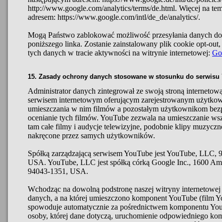
http://www.google.com/analytics/terms/de.html. Więcej na te
adresem: https://www.google.com/intl/de_de/analytics/.
Mogą Państwo zablokować możliwość przesyłania danych do 
poniższego linka. Zostanie zainstalowany plik cookie opt-out
tych danych w tracie aktywności na witrynie internetowej:
Go
15. Zasady ochrony danych stosowane w stosunku do serwisu
Administrator danych zintegrował ze swoją stroną interneto
serwisem internetowym oferującym zarejestrowanym użytko
umieszczania w nim filmów a pozostałym użytkownikom bezp
ocenianie tych filmów. YouTube zezwala na umieszczanie wsz
tam całe filmy i audycje telewizyjne, podobnie klipy muzyczn
nakręcone przez samych użytkowników.
Spółką zarządzającą serwisem YouTube jest YouTube, LLC, 
USA. YouTube, LLC jest spółką córką Google Inc., 1600 Am
94043-1351, USA.
Wchodząc na dowolną podstronę naszej witryny internetowej 
danych, a na której umieszczono komponent YouTube (film Y
spowoduje automatycznie za pośrednictwem komponentu Yo
osoby, której dane dotyczą, uruchomienie odpowiedniego kom