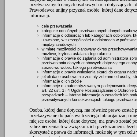
przetwarzanych danych osobowych ich dotyczących i do 
Prawodawca unijny przyznał osobie, której dane dotyc
informacji:
cele przeważania
kategorie odnośnych przetwarzanych danych osobow
informacje o odbiorcach lub kategoriach odbiorców, 
ujawnione, w szczególności o odbiorcach w państwach
międzynarodowych
w miarę możliwości planowany okres przechowywania 
możliwe, kryteria ustalania tego okresu
informacje o prawie do żądania od administratora spr
przetwarzania danych osobowych dotyczącego osoby, 
sprzeciwu wobec takiego przetwarzania
informacje o prawie wniesienia skargi do organu nadz
jeżeli dane osobowe nie zostały zebrane od osoby, kt
informacje o ich źródle
informacje o zautomatyzowanym podejmowaniu decyzj
art. 22 ust. 1 i 4 Ogólne Rozporządzenie o Ochronie 
przypadkach – istotne informacje o zasadach ich pod
przewidywanych konsekwencjach takiego przetwarzani
Osoba, której dane dotyczą, ma również prawo zostać 
przekazywane do państwa trzeciego lub organizacji mię
miejsce osoba, której dane dotyczą, ma prawo zostać
zabezpieczeniach w związku z ich przekazaniem. Jeżeli 
skorzystać z prawa do informacji, może się w tym celu