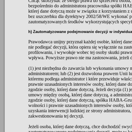
Chcąc skorzystać ze swego prawa do sprzeciwu osoba, 
bezpośrednio do administratora pracownika spółki H
której dane dotyczą może w związku z korzystaniem z 
bez uszczerbku dla dyrektywy 2002/58/WE wykonać p
zautomatyzowanych środków wykorzystujących specyfi
h) Zautomatyzowane podejmowanie decyzji w indywidua
Prawodawca unijny przyznał każdej osobie, której dan
nie podlegać decyzji, która opiera się wyłącznie na 
profilowaniu, i wywołuje wobec tej osoby skutki prawn
wpływa. Powyższe prawo nie ma zastosowania, jeżeli d
(1) jest niezbędna do zawarcia lub wykonania umowy m
administratorem; lub (2) jest dozwolona prawem Unii
któremu podlega administrator i które przewiduje właśc
prawnie uzasadnionych interesów osoby, której dane dot
zgodzie osoby, której dane dotyczą. Jeżeli decyzja (1)
umowy między osobą, której dane dotyczą, a administra
zgodzie osoby, której dane dotyczą, spółka HABA-Gru
wolności i prawnie uzasadnionych interesów osoby, któ
uzyskania interwencji ludzkiej ze strony administrator
zakwestionowania tej decyzji.
Jeżeli osoba, której dane dotyczą, chce dochodzić sw
zautomatyzowanego podejmowania decyzji, może w każ