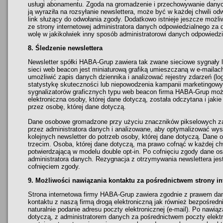
usługi abonamentu. Zgoda na gromadzenie i przechowywanie danych
ją wyraziła na rozsyłanie newslettera, może być w każdej chwili o
link służący do odwołania zgody. Dodatkowo istnieje jeszcze możli
ze strony internetowej administratora danych odpowiedzialnego za 
wolę w jakikolwiek inny sposób administratorowi danych odpowiedz
8. Śledzenie newslettera
Newsletter spółki HABA-Grup zawiera tak zwane sieciowe sygnały l
sieci web beacon jest miniaturową grafiką umieszczaną w e-mailac
umożliwić zapis danych dziennika i analizować rejestry zdarzeń (l
statystykę skuteczności lub niepowodzenia kampanii marketingowy
sygnalizatorów graficznych typu web beacon firma HABA-Grup moż
elektroniczna osoby, której dane dotyczą, została odczytana i jakie
przez osobę, której dane dotyczą.
Dane osobowe gromadzone przy użyciu znaczników pikselowych za
przez administratora danych i analizowane, aby optymalizować wysy
kolejnych newsletter do potrzeb osoby, której dane dotyczą. Dan
trzecim. Osoba, której dane dotyczą, ma prawo cofnąć w każdej c
potwierdzającą w modelu double opt-in. Po cofnięciu zgody dane o
administratora danych. Rezygnacja z otrzymywania newslettera je
cofnięciem zgody.
9. Możliwości nawiązania kontaktu za pośrednictwem strony in
Strona internetowa firmy HABA-Grup zawiera zgodnie z prawem dan
kontaktu z naszą firmą drogą elektroniczną jak również bezpośred
naturalnie podanie adresu poczty elektronicznej (e-mail). Po nawią
dotyczą, z administratorem danych za pośrednictwem poczty elektr