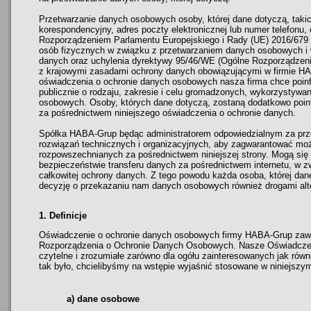
Przetwarzanie danych osobowych osoby, której dane dotyczą, takic
korespondencyjny, adres poczty elektronicznej lub numer telefonu
Rozporządzeniem Parlamentu Europejskiego i Rady (UE) 2016/679 z
osób fizycznych w związku z przetwarzaniem danych osobowych i 
danych oraz uchylenia dyrektywy 95/46/WE (Ogólne Rozporządzeni
z krajowymi zasadami ochrony danych obowiązującymi w firmie H
oświadczenia o ochronie danych osobowych nasza firma chce poi
publicznie o rodzaju, zakresie i celu gromadzonych, wykorzystywa
osobowych. Osoby, których dane dotyczą, zostaną dodatkowo poi
za pośrednictwem niniejszego oświadczenia o ochronie danych.
Spółka HABA-Grup będąc administratorem odpowiedzialnym za prze
rozwiązań technicznych i organizacyjnych, aby zagwarantować mo
rozpowszechnianych za pośrednictwem niniejszej strony. Mogą się 
bezpieczeństwie transferu danych za pośrednictwem internetu, w 
całkowitej ochrony danych. Z tego powodu każda osoba, której da
decyzję o przekazaniu nam danych osobowych również drogami alter
1. Definicje
Oświadczenie o ochronie danych osobowych firmy HABA-Grup zawie
Rozporządzenia o Ochronie Danych Osobowych. Nasze Oświadcze
czytelne i zrozumiałe zarówno dla ogółu zainteresowanych jak równ
tak było, chcielibyśmy na wstępie wyjaśnić stosowane w niniejszy
a) dane osobowe