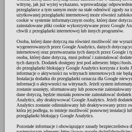
witrynę, jak już wyżej wykazano, wprowadzając odpowiedni
przeglądarce a tym samym może na stałe odmówić zgody na in
użytkowanej przeglądarki internetowej może również zablok
cookie w systemie informatycznym osoby, której dane dotyczą
zainstalowane pliki cookie wykorzystywane przez Google Ana
chwili z przeglądarki internetowej lub innych programów.
Osoba, której dane dotyczą ma również możliwość nie wyraz
wygenerowanych przez Google Analytics, danych dotyczących 
internetowej oraz przetwarzania tych danych przez Google i
osoba, której dane dotyczą, musi pobrać i zainstalować dodat
tych danych. Dodatek dostępny jest pod adresem: https://too
do przeglądarki blokujący Google Analytics korzysta z kodu J
informacje o aktywności na witrynach internetowych nie będ
Instalacja dodatku do przeglądarki oznacza dla Google niewy
informacji o aktywności na witrynach. Jeżeli system informat
zostanie usunięty, sformatowany lub ponownie zainstalowany 
dane dotyczą, będzie musiała ponownie zainstalować dodatek
Analytics, aby deaktywować Google Analytics. Jeżeli dodate
Analytics zostanie odinstalowany lub deaktywowany przez oso
która jej podlega, to istnieje możliwość ponownej instalacji 
przeglądarki blokujący Google Analytics.
Pozostałe informacje i obowiązujące zasady bezpieczeństwa
następującym adresem: https://www.google.de/intl/de/policies