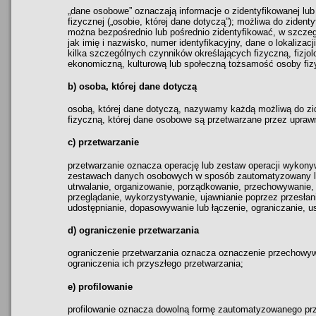
„dane osobowe” oznaczają informacje o zidentyfikowanej lub
fizycznej („osobie, której dane dotyczą”); możliwa do zident
można bezpośrednio lub pośrednio zidentyfikować, w szczegó
jak imię i nazwisko, numer identyfikacyjny, dane o lokalizacji
kilka szczególnych czynników określających fizyczną, fizjo
ekonomiczną, kulturową lub społeczną tożsamość osoby fiz
b) osoba, której dane dotyczą
osobą, której dane dotyczą, nazywamy każdą możliwą do zid
fizyczną, której dane osobowe są przetwarzane przez uprawn
c) przetwarzanie
przetwarzanie oznacza operację lub zestaw operacji wyko
zestawach danych osobowych w sposób zautomatyzowany lub
utrwalanie, organizowanie, porządkowanie, przechowywanie,
przeglądanie, wykorzystywanie, ujawnianie poprzez przesłan
udostępnianie, dopasowywanie lub łączenie, ograniczanie, u
d) ograniczenie przetwarzania
ograniczenie przetwarzania oznacza oznaczenie przechow
ograniczenia ich przyszłego przetwarzania;
e) profilowanie
profilowanie oznacza dowolną formę zautomatyzowanego pr