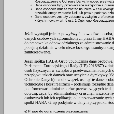
Rozporządzenie o Ochronie Danych) wobec przetwarz
Dane osobowe były przetwarzane niezgodnie z prawe
Dane osobowe muszą zostać usunięte w celu wywiąz
przewidzianego w prawie Unii lub prawie państwa czł
Dane osobowe zostały zebrane w związku z oferowan
których mowa w art. 8 ust. 1 Ogólnego Rozporządzen
Jeżeli wystąpił jeden z powyższych powodów a osoba, k
danych osobowych zgromadzonych przez firmę HABA-G
do pracownika odpowiedzialnego za administrowanie
podejmą działania w celu niezwłocznego usunięcia da
zainteresowanej.
Jeżeli spółka HABA-Grup upubliczniła dane osobowe, a
Parlamentu Europejskiego i Rady (UE) 2016/679 z dnia
osób fizycznych w związku z przetwarzaniem danych
przepływu takich danych oraz uchylenia dyrektywy 9
Ochronie Danych) ma obowiązek usunąć te dane osobo
technologię i koszt realizacji – podejmuje rozsądne dzi
poinformować administratorów przetwarzających te dan
dotyczą, żąda, by administratorzy ci usunęli wszelkie ł
osobowych lub ich replikacje, o ile przetwarzanie tych
spółki HABA-Grup podejmie w danym przypadku stos
e) Prawo do ograniczenia przetwarzania