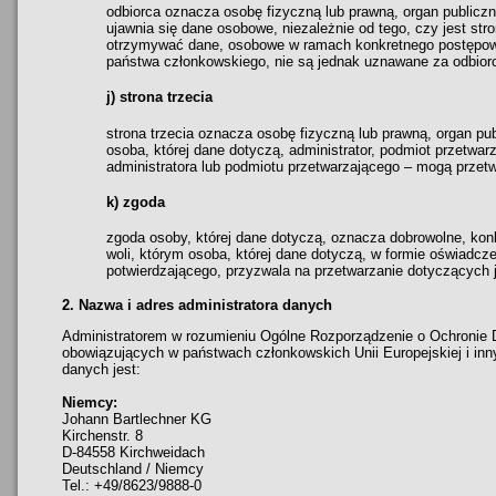
odbiorca oznacza osobę fizyczną lub prawną, organ publiczn
ujawnia się dane osobowe, niezależnie od tego, czy jest str
otrzymywać dane, osobowe w ramach konkretnego postępow
państwa członkowskiego, nie są jednak uznawane za odbior
j) strona trzecia
strona trzecia oznacza osobę fizyczną lub prawną, organ pub
osoba, której dane dotyczą, administrator, podmiot przetwar
administratora lub podmiotu przetwarzającego – mogą prze
k) zgoda
zgoda osoby, której dane dotyczą, oznacza dobrowolne, kon
woli, którym osoba, której dane dotyczą, w formie oświadcze
potwierdzającego, przyzwala na przetwarzanie dotyczących
2. Nazwa i adres administratora danych
Administratorem w rozumieniu Ogólne Rozporządzenie o Ochronie 
obowiązujących w państwach członkowskich Unii Europejskiej i in
danych jest:
Niemcy:
Johann Bartlechner KG
Kirchenstr. 8
D-84558 Kirchweidach
Deutschland / Niemcy
Tel.: +49/8623/9888-0