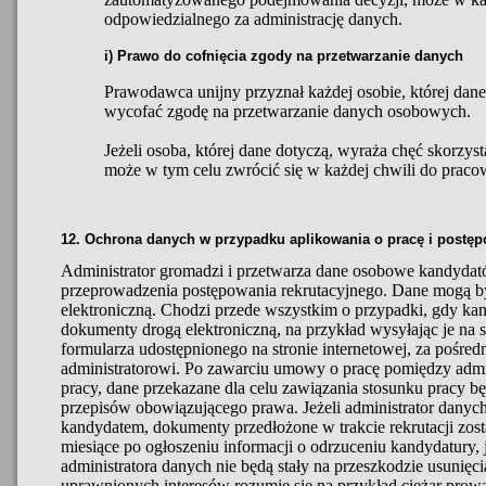
odpowiedzialnego za administrację danych.
i) Prawo do cofnięcia zgody na przetwarzanie danych
Prawodawca unijny przyznał każdej osobie, której d
wycofać zgodę na przetwarzanie danych osobowych.
Jeżeli osoba, której dane dotyczą, wyraża chęć skorzys
może w tym celu zwrócić się w każdej chwili do praco
12. Ochrona danych w przypadku aplikowania o pracę i postęp
Administrator gromadzi i przetwarza dane osobowe kandydató
przeprowadzenia postępowania rekrutacyjnego. Dane mogą b
elektroniczną. Chodzi przede wszystkim o przypadki, gdy kan
dokumenty drogą elektroniczną, na przykład wysyłając je na 
formularza udostępnionego na stronie internetowej, za pośr
administratorowi. Po zawarciu umowy o pracę pomiędzy admi
pracy, dane przekazane dla celu zawiązania stosunku pracy
przepisów obowiązującego prawa. Jeżeli administrator danyc
kandydatem, dokumenty przedłożone w trakcie rekrutacji zos
miesiące po ogłoszeniu informacji o odrzuceniu kandydatury, 
administratora danych nie będą stały na przeszkodzie usunięc
uprawnionych interesów rozumie się na przykład ciężar pr