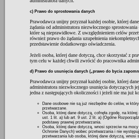
administratora danych.
c) Prawo do sprostowania danych
Prawodawca unijny przyznał każdej osobie, której dan
żądania od administratora niezwłocznego sprostowania
które są nieprawidłowe. Z uwzględnieniem celów przetw
również prawo do żądania uzupełnienia niekompletny
przedstawienie dodatkowego oświadczenia.
Jeżeli osoba, której dane dotyczą, chce skorzystać z p
tym celu w każdej chwili zwrócić do pracownika admini
d) Prawo do usunięcia danych („prawo do bycia zapom
Prawodawca unijny przyznał każdej osobie, której dane
administratora niezwłocznego usunięcia dotyczących je
jedna z następujących okoliczności i jeżeli nie ma już 
Dane osobowe nie są już niezbędne do celów, w który
przetwarzane.
Osoba, której dane dotyczą, cofnęła zgodę, na której 
ust. 1 lit. a) lub art. 9 ust. 2 lit. a) (Ogólne Rozporz
podstawy prawnej przetwarzania.
Osoba, której dane dotyczą, wnosi sprzeciw na mocy 
Ochronie Danych) wobec przetwarzania i nie występu
przetwarzania lub osoba, której dane dotyczą, wnosi 