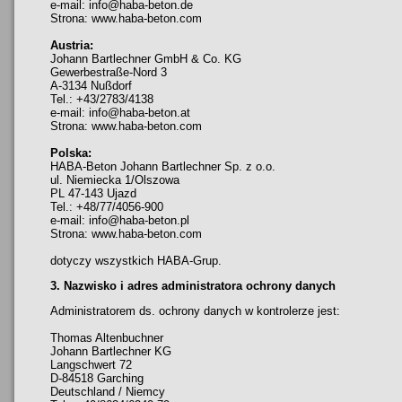
e-mail: info@haba-beton.de
Strona: www.haba-beton.com
Austria:
Johann Bartlechner GmbH & Co. KG
Gewerbestraße-Nord 3
A-3134 Nußdorf
Tel.: +43/2783/4138
e-mail: info@haba-beton.at
Strona: www.haba-beton.com
Polska:
HABA-Beton Johann Bartlechner Sp. z o.o.
ul. Niemiecka 1/Olszowa
PL 47-143 Ujazd
Tel.: +48/77/4056-900
e-mail: info@haba-beton.pl
Strona: www.haba-beton.com
dotyczy wszystkich HABA-Grup.
3. Nazwisko i adres administratora ochrony danych
Administratorem ds. ochrony danych w kontrolerze jest:
Thomas Altenbuchner
Johann Bartlechner KG
Langschwert 72
D-84518 Garching
Deutschland / Niemcy