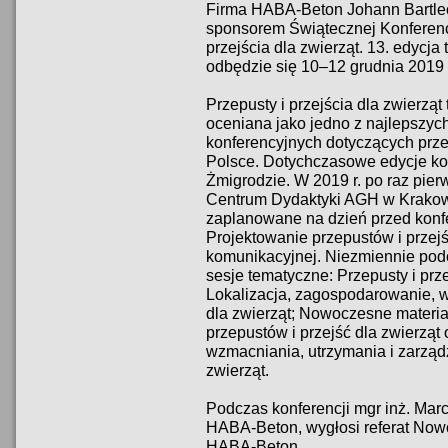
Firma HABA-Beton Johann Bartlech
sponsorem Świątecznej Konferenc
przejścia dla zwierząt. 13. edycj
odbędzie się 10–12 grudnia 2019 
Przepusty i przejścia dla zwierząt
oceniana jako jedno z najlepszych
konferencyjnych dotyczących przep
Polsce. Dotychczasowe edycje ko
Żmigrodzie. W 2019 r. po raz pie
Centrum Dydaktyki AGH w Krakowi
zaplanowane na dzień przed konf
Projektowanie przepustów i przejść
komunikacyjnej. Niezmiennie podc
sesje tematyczne: Przepusty i przej
Lokalizacja, zagospodarowanie, w
dla zwierząt; Nowoczesne materia
przepustów i przejść dla zwierząt
wzmacniania, utrzymania i zarządz
zwierząt.
Podczas konferencji mgr inż. Mar
HABA-Beton, wygłosi referat Nowo
HABA-Beton.