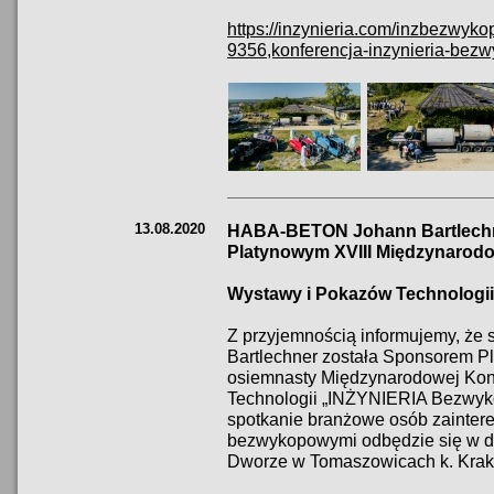
https://inzynieria.com/inzbezwy
9356,konferencja-inzynieria-bez
13.08.2020
HABA-BETON Johann Bartlechne
Platynowym XVIII Międzynarodo
Wystawy i Pokazów Technolog
Z przyjemnością informujemy, ż
Bartlechner została Sponsorem P
osiemnasty Międzynarodowej Kon
Technologii „INŻYNIERIA Bezwyk
spotkanie branżowe osób zainter
bezwykopowymi odbędzie się w dn
Dworze w Tomaszowicach k. Kra