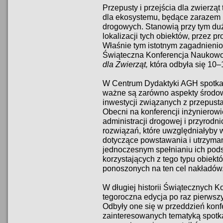
Przepusty i przejścia dla zwierząt
dla ekosystemu, będące zarazem i
drogowych. Stanowią przy tym du
lokalizacji tych obiektów, przez p
Właśnie tym istotnym zagadnienio
Świąteczna Konferencja Naukow
dla Zwierząt,
która odbyła się 10–
W Centrum Dydaktyki AGH spotkało
ważne są zarówno aspekty środow
inwestycji związanych z przepustam
Obecni na konferencji inżynierow
administracji drogowej i przyrodn
rozwiązań, które uwzględniałyby 
dotyczące powstawania i utrzyman
jednoczesnym spełnianiu ich pods
korzystających z tego typu obiek
ponoszonych na ten cel nakładów
W długiej historii Świątecznych 
tegoroczna edycja po raz pierwsz
Odbyły one się w przeddzień konf
zainteresowanych tematyką spotk