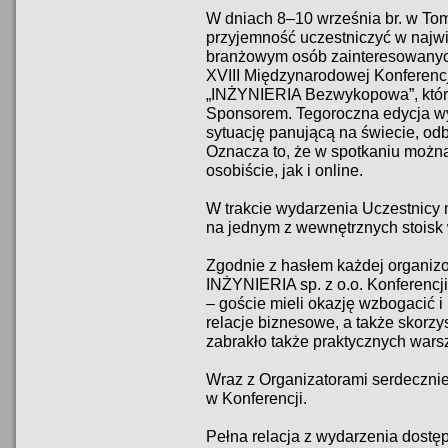
W dniach 8–10 września br. w To
przyjemność uczestniczyć w najw
branżowym osób zainteresowany
XVIII Międzynarodowej Konferencj
„INŻYNIERIA Bezwykopowa”, któr
Sponsorem. Tegoroczna edycja w
sytuację panującą na świecie, odb
Oznacza to, że w spotkaniu można
osobiście, jak i online.
W trakcie wydarzenia Uczestnicy 
na jednym z wewnętrznych stoisk
Zgodnie z hasłem każdej organi
INŻYNIERIA sp. z o.o. Konferen
– goście mieli okazję wzbogacić 
relacje biznesowe, a także skorzy
zabrakło także praktycznych war
Wraz z Organizatorami serdeczni
w Konferencji.
Pełna relacja z wydarzenia dostępn