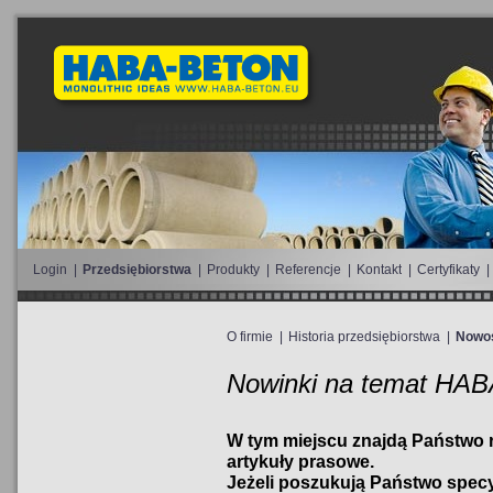
Login
|
Przedsiębiorstwa
|
Produkty
|
Referencje
|
Kontakt
|
Certyfikaty
|
O firmie
|
Historia przedsiębiorstwa
|
Nowo
Nowinki na temat HAB
W tym miejscu znajdą Państwo r
artykuły prasowe.
Jeżeli poszukują Państwo specy