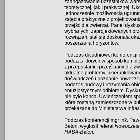
zaangażowanie uczestników warsz
teoretycznej, jak i praktycznej. 
jednocześnie możliwością ugrunto
zajęcia praktyczne z projektowa
przejść dla zwierząt. Panel dysku
wybranych, zaprojektowanych prz
rozwiązań, stał się doskonałą ok
poszerzania horyzontów.
Podczas dwudniowej konferencji o
podczas których w sposób komple
z przepustami i przejściami dla z
aktualne problemy, ukierunkowa
doświadczeń i poznanie nowocze
podczas budowy i utrzymania obiek
entuzjastycznym odbiorem. Dyskus
nie było końca. Uwieńczeniem spo
które zostaną zamieszczone w publ
przekazane do Ministerstwa Infrast
Podczas konferencji mgr inż. Pa
Beton, wygłosił referat
Nowoczesne
HABA-Beton.