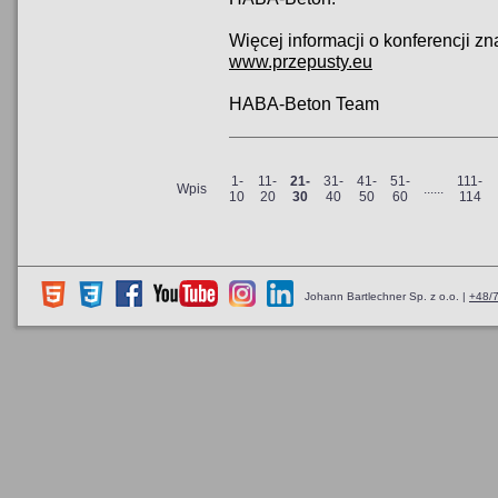
Więcej informacji o konferencji zn
www.przepusty.eu
HABA-Beton Team
1-
11-
21-
31-
41-
51-
111-
Wpis
...
...
10
20
30
40
50
60
114
Johann Bartlechner Sp. z o.o. |
+48/