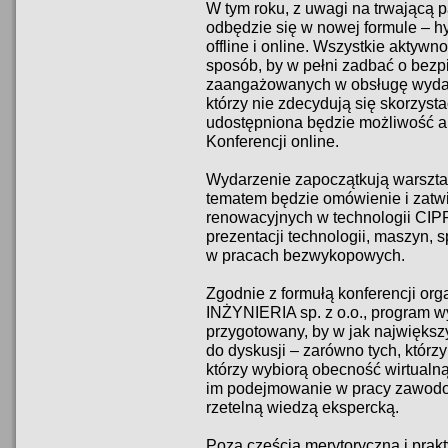
W tym roku, z uwagi na trwającą
odbędzie się w nowej formule – h
offline i online. Wszystkie aktyw
sposób, by w pełni zadbać o bez
zaangażowanych w obsługę wydarz
którzy nie zdecydują się skorzyst
udostępniona będzie możliwość a
Konferencji online.
Wydarzenie zapoczątkują warszta
tematem będzie omówienie i zatw
renowacyjnych w technologii CIPP
prezentacji technologii, maszyn,
w pracach bezwykopowych.
Zgodnie z formułą konferencji o
INŻYNIERIA sp. z o.o., program w
przygotowany, by w jak najwięks
do dyskusji – zarówno tych, którzy 
którzy wybiorą obecność wirtualn
im podejmowanie w pracy zawodow
rzetelną wiedzą ekspercką.
Poza częścią merytoryczną i prak