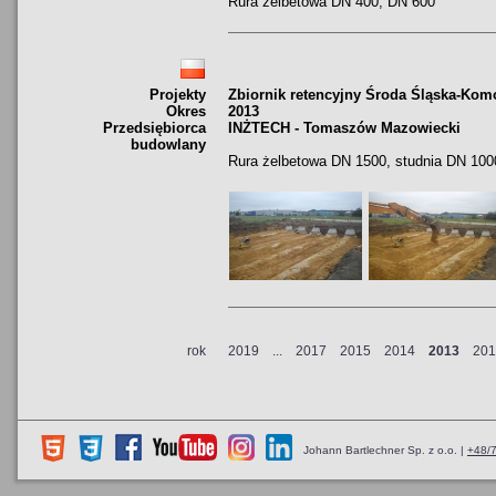
Rura żelbetowa DN 400, DN 600
Projekty
Zbiornik retencyjny Środa Śląska-Kom
Okres
2013
Przedsiębiorca
INŻTECH - Tomaszów Mazowiecki
budowlany
Rura żelbetowa DN 1500, studnia DN 10
rok
2019
...
2017
2015
2014
2013
201
Johann Bartlechner Sp. z o.o. |
+48/