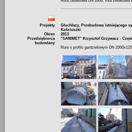
Rura żelbetowa DN 1800, rura żelbetowa
Projekty
Głuchłazy, Przebudowa istniejącego sy
Kościuszki
Okres
2013
Przedsiębiorca
"SANIMET" Krzysztof Grzywacz - Czę
budowlany
Rura o profilu gardzielowym DN 2000x125