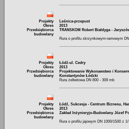
Projekty
Leśnica-przepust
Okres
2013
Przedsiębiorca
TRANSKOM Robert Białdyga - Jaryszó
budowlany
Rura o profilu skrzynkowym-ramowym DN
Projekty
Łódź-ul. Cedry
Okres
2013
Przedsiębiorca
Projektowanie Wykonawstwo i Konserw
budowlany
Konstantynów Łódzki
Rura żelbetowa DN 800 - 309 mb
Projekty
Łódź, Sukcesja - Centrum Biznesu, Ha
Okres
2013
Przedsiębiorca
Zakład Inżynieryjo-Budowlany Józef P
budowlany
Rura o profilu jajowym DN 1000/1500 z 1