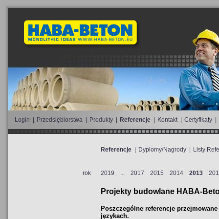
Login
|
Przedsiębiorstwa
|
Produkty
|
Referencje
|
Kontakt
|
Certyfikaty
|
Referencje
|
Dyplomy/Nagrody
|
Listy Ref
rok
2019
...
2017
2015
2014
2013
201
Projekty budowlane HABA-Bet
Poszczególne referencje przejmowane 
językach.