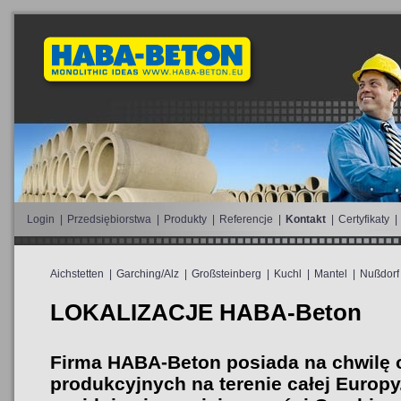
Login
|
Przedsiębiorstwa
|
Produkty
|
Referencje
|
Kontakt
|
Certyfikaty
|
Aichstetten
|
Garching/Alz
|
Großsteinberg
|
Kuchl
|
Mantel
|
Nußdorf
LOKALIZACJE HABA-Beton
Firma HABA-Beton posiada na chwilę 
produkcyjnych na terenie całej Europy