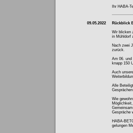
Ihr HABA-T
09.05.2022
Rückblick 
Wir blicken
in Mühldorf 
Nach zwei J
zurück.
Am 06. und 0
knapp 150 U
Auch unsere
Weiterbildu
Alle Beteil
Gesprächen 
Wie gewohnt
Möglichkeit,
Gemeinsam m
Gespräche we
HABA-BETON 
gelungen Mes