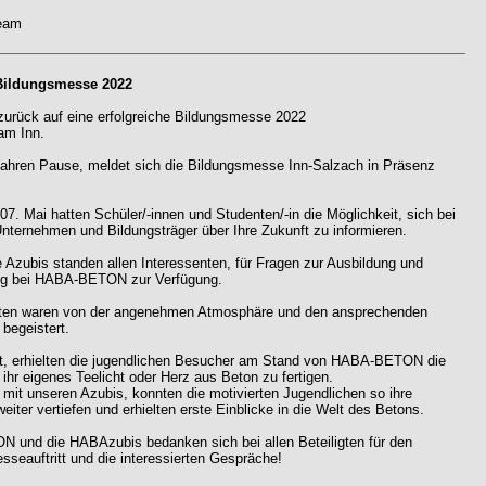
eam
Bildungsmesse 2022
 zurück auf eine erfolgreiche Bildungsmesse 2022
am Inn.
ahren Pause, meldet sich die Bildungsmesse Inn-Salzach in Präsenz
7. Mai hatten Schüler/-innen und Studenten/-in die Möglichkeit, sich bei
nternehmen und Bildungsträger über Ihre Zukunft zu informieren.
 Azubis standen allen Interessenten, für Fragen zur Ausbildung und
ng bei HABA-BETON zur Verfügung.
igten waren von der angenehmen Atmosphäre und den ansprechenden
begeistert.
, erhielten die jugendlichen Besucher am Stand von HABA-BETON die
 ihr eigenes Teelicht oder Herz aus Beton zu fertigen.
it unseren Azubis, konnten die motivierten Jugendlichen so ihre
iter vertiefen und erhielten erste Einblicke in die Welt des Betons.
und die HABAzubis bedanken sich bei allen Beteiligten für den
seauftritt und die interessierten Gespräche!