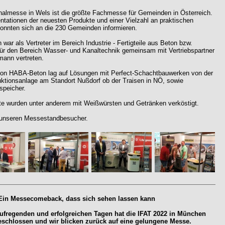
lmesse in Wels ist die größte Fachmesse für Gemeinden in Österreich.
ntationen der neuesten Produkte und einer Vielzahl an praktischen
onnten sich an die 230 Gemeinden informieren.
ar als Vertreter im Bereich Industrie - Fertigteile aus Beton bzw.
für den Bereich Wasser- und Kanaltechnik gemeinsam mit Vertriebspartner
mann vertreten.
on HABA-Beton lag auf Lösungen mit Perfect-Schachtbauwerken von der
ktionsanlage am Standort Nußdorf ob der Traisen in NÖ, sowie
speicher.
e wurden unter anderem mit Weißwürsten und Getränken verköstigt.
 unseren Messestandbesucher.
 Ein Messecomeback, dass sich sehen lassen kann
aufregenden und erfolgreichen Tagen hat die IFAT 2022 in München
geschlossen und wir blicken zurück auf eine gelungene Messe.