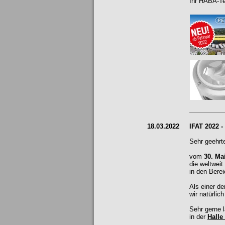
Ihr HABA-T
18.03.2022
IFAT 2022 -
Sehr geehrt
vom
30. Ma
die weltwei
in den Berei
Als einer d
wir natürlic
Sehr gerne 
in der
Halle