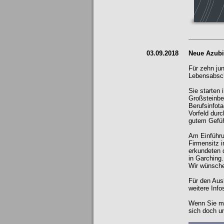
03.09.2018
Neue Azubi
Für zehn ju
Lebensabsch
Sie starten
Großsteinbe
Berufsinfot
Vorfeld dur
gutem Gefühl
Am Einführu
Firmensitz 
erkundeten 
in Garching.
Wir wünsche
Für den Ausb
weitere Info
Wenn Sie me
sich doch u