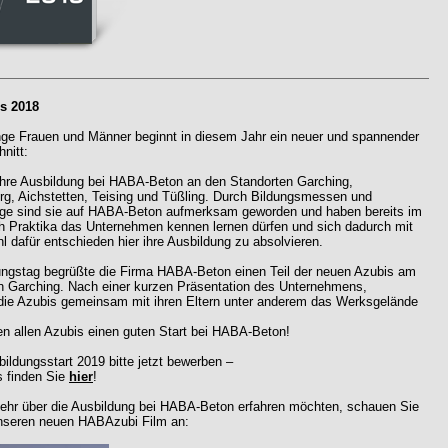
s 2018
nge Frauen und Männer beginnt in diesem Jahr ein neuer und spannender
nitt:
 ihre Ausbildung bei HABA-Beton an den Standorten Garching,
rg, Aichstetten, Teising und Tüßling. Durch Bildungsmessen und
age sind sie auf HABA-Beton aufmerksam geworden und haben bereits im
ch Praktika das Unternehmen kennen lernen dürfen und sich dadurch mit
 dafür entschieden hier ihre Ausbildung zu absolvieren.
ngstag begrüßte die Firma HABA-Beton einen Teil der neuen Azubis am
in Garching. Nach einer kurzen Präsentation des Unternehmens,
die Azubis gemeinsam mit ihren Eltern unter anderem das Werksgelände
n allen Azubis einen guten Start bei HABA-Beton!
ildungsstart 2019 bitte jetzt bewerben –
s finden Sie
hier
!
hr über die Ausbildung bei HABA-Beton erfahren möchten, schauen Sie
nseren neuen HABAzubi Film an: