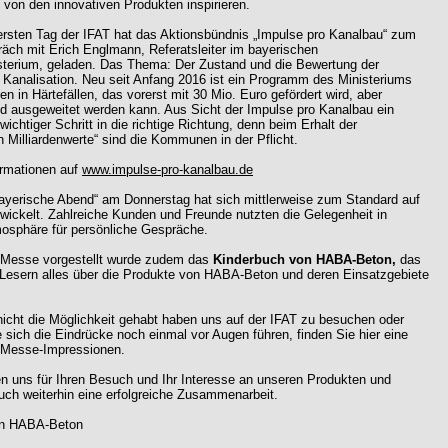
von den innovativen Produkten inspirieren.
ersten Tag der IFAT hat das Aktionsbündnis „Impulse pro Kanalbau“ zum
äch mit Erich Englmann, Referatsleiter im bayerischen
terium, geladen. Das Thema: Der Zustand und die Bewertung der
 Kanalisation. Neu seit Anfang 2016 ist ein Programm des Ministeriums
 in Härtefällen, das vorerst mit 30 Mio. Euro gefördert wird, aber
d ausgeweitet werden kann. Aus Sicht der Impulse pro Kanalbau ein
 wichtiger Schritt in die richtige Richtung, denn beim Erhalt der
 Milliardenwerte“ sind die Kommunen in der Pflicht.
ormationen auf
www.impulse-pro-kanalbau.de
ayerische Abend“ am Donnerstag hat sich mittlerweise zum Standard auf
twickelt. Zahlreiche Kunden und Freunde nutzten die Gelegenheit in
mosphäre für persönliche Gespräche.
 Messe vorgestellt wurde zudem das
Kinderbuch von HABA-Beton,
das
 Lesern alles über die Produkte von HABA-Beton und deren Einsatzgebiete
 nicht die Möglichkeit gehabt haben uns auf der IFAT zu besuchen oder
sich die Eindrücke noch einmal vor Augen führen, finden Sie hier eine
 Messe-Impressionen.
n uns für Ihren Besuch und Ihr Interesse an unseren Produkten und
ch weiterhin eine erfolgreiche Zusammenarbeit.
on HABA-Beton