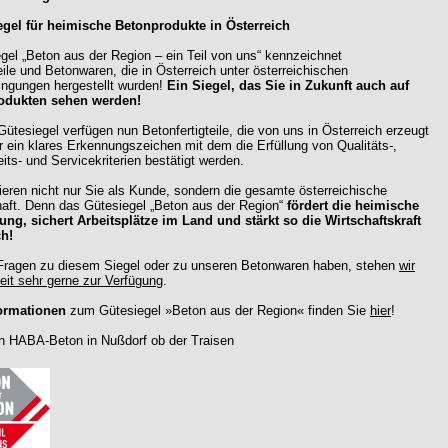
gel für heimische Betonprodukte in Österreich
gel „Beton aus der Region – ein Teil von uns“ kennzeichnet
eile und Betonwaren, die in Österreich unter österreichischen
gungen hergestellt wurden!
Ein Siegel, das Sie in Zukunft auch auf
odukten sehen werden!
ütesiegel verfügen nun Betonfertigteile, die von uns in Österreich erzeugt
r ein klares Erkennungszeichen mit dem die Erfüllung von Qualitäts-,
its- und Servicekriterien bestätigt werden.
ieren nicht nur Sie als Kunde, sondern die gesamte österreichische
haft. Denn das Gütesiegel „Beton aus der Region“
fördert die heimische
ng, sichert Arbeitsplätze im Land und stärkt so die Wirtschaftskraft
ch!
 Fragen zu diesem Siegel oder zu unseren Betonwaren haben, stehen
wir
eit sehr gerne zur Verfügung
.
formationen
zum Gütesiegel »Beton aus der Region« finden Sie
hier
!
n HABA-Beton in Nußdorf ob der Traisen