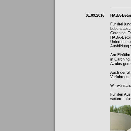
01.09.2016
HABA-Beton
Für drei ju
Lebensabsch
Garching, T
HABA-Beton 
Unternehmen
Ausbildung 
Am Einführu
in Garching
Azubis geme
Auch der St
Verfahrensm
Wir wünsche
Für den Ausb
weitere Info