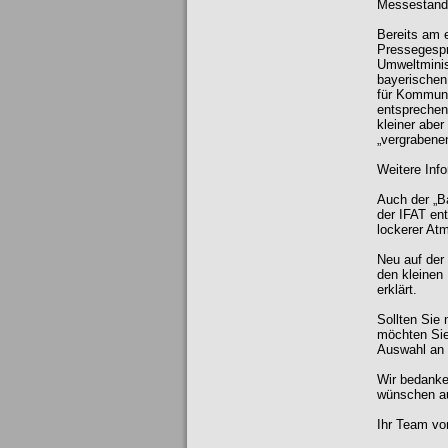
Messestand 
Bereits am 
Pressegespr
Umweltminis
bayerischen
für Kommunen
entsprechen
kleiner aber
„vergrabenen
Weitere Inf
Auch der „B
der IFAT en
lockerer At
Neu auf der
den kleinen
erklärt.
Sollten Sie
möchten Sie 
Auswahl an
Wir bedanke
wünschen au
Ihr Team v