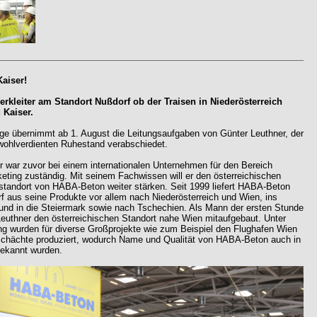
Kaiser!
rkleiter am Standort Nußdorf ob der Traisen in Niederösterreich
 Kaiser.
ige übernimmt ab 1. August die Leitungsaufgaben von Günter Leuthner, der
 wohlverdienten Ruhestand verabschiedet.
er war zuvor bei einem internationalen Unternehmen für den Bereich
eting zuständig. Mit seinem Fachwissen will er den österreichischen
standort von HABA-Beton weiter stärken. Seit 1999 liefert HABA-Beton
f aus seine Produkte vor allem nach Niederösterreich und Wien, ins
und in die Steiermark sowie nach Tschechien. Als Mann der ersten Stunde
Leuthner den österreichischen Standort nahe Wien mitaufgebaut. Unter
ung wurden für diverse Großprojekte wie zum Beispiel den Flughafen Wien
chächte produziert, wodurch Name und Qualität von HABA-Beton auch in
bekannt wurden.