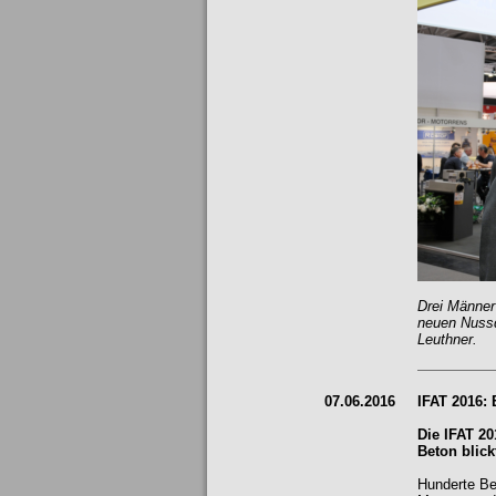
Drei Männer
neuen Nussd
Leuthner.
07.06.2016
IFAT 2016: 
Die IFAT 2
Beton blick
Hunderte Be