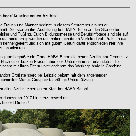
 begrüßt seine neuen Azubis!
nge Frauen und Männer beginnt in diesem September ein neuer
nitt: Sie starten ihre Ausbildung bei HABA-Beton an den Standorten
eising und Tüßling. Durch Bildungsmesse und Berufsinfotage sind sie auf
aufmerksam geworden und haben bereits im Vorfeld durch Praktika das
 kennengelernt und sich mit gutem Gefühl dafür entschieden hier ihre
zu absolvieren.
ngstag begrüßte die Firma HABA-Beton die neuen Azubis am Firmensitz
. Nach einer kurzen Präsentation des Unternehmens, erkundeten die
insam mit ihren Eltern unter anderem das Werksgelände in Garching.
andort Großsteinberg bei Leipzig bekam mit dem angehenden
echaniker Marcel Graupner tatkräftige Unterstützung.
n allen Azubis einen guten Start bei HABA-Beton!
ildungsstart 2017 bitte jetzt bewerben –
s findest Du
hier
!