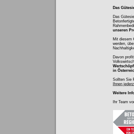
Das Gütesie
Das Gütesie
Betonfertigt
Rahmenbedin
unseren Pr
Mit diesem G
werden, übe
Nachhaltigke
Davon profit
Volkswirtsc
Wertschöpfu
in Österrei
Sollten Sie
Ihnen jederz
Weitere In
Ihr Team vo