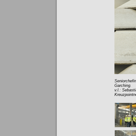
Seniorchefi
Garching.
v.l.: Sebas
Kreuzpointne